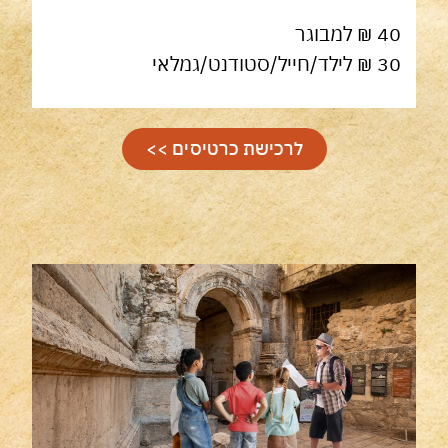
40 ₪ למבוגר
30 ₪ לילד/חייל/סטודנט/גמלאי
לרכישת כרטיסים >>