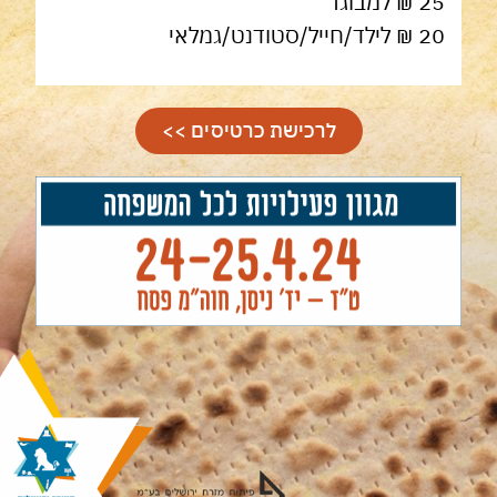
25 ₪ למבוגר
20
₪
לילד/חייל/סטודנט/גמלאי
לרכישת כרטיסים >>